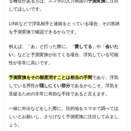
る機会がある方は、スマホの入力画面の
予測変換
に注目
してほしいです。
LINEなどで浮気相手と連絡をとっている場合、その形跡
を予測変換で確認できるからです。
例えば、「あ」と打った際に、「
愛してる
」や「
会いた
い
」などと予測変換が出てくる場合、浮気している可能
性が非常に高いです。
予測変換をその都度消すことは相当の手間
であり、浮気
している男性が
隠しにくい部分
であるからこそ、浮気を
見破るための非常に有効な手段であると言えます。
一緒に外出などをした際に、目的地をスマホで調べてほ
しいとお願いし、さりげなく予測変換に注目してみまし
ょう。