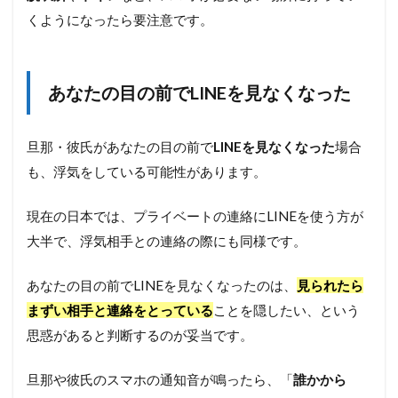
力を
くようになったら要注意です。
依頼
する
5
あなたの目の前でLINEを見なくなった
旦
那・
彼氏
の浮
旦那・彼氏があなたの目の前で
LINEを見なくなった
場合
気を
も、浮気をしている可能性があります。
チェ
ック
する
現在の日本では、プライベートの連絡にLINEを使う方が
ため
大半で、浮気相手との連絡の際にも同様です。
の質
問
あなたの目の前でLINEを見なくなったのは、
見られたら
5.1
予定
まずい相手と連絡をとっている
ことを隠したい、という
に関
思惑があると判断するのが妥当です。
する
質問
旦那や彼氏のスマホの通知音が鳴ったら、「
誰かから
5.2