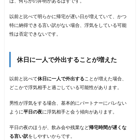
は、何らかの弁明があるはずです。
く変
化し
た
以前と比べて明らかに帰宅が遅い日が増えていて、かつ
1.5
特に納得できる言い訳がない場合、浮気をしている可能
用途
性は否定できないです。
が不
明の
出費
が増
休日に一人で外出することが増えた
えた
2
旦那・
以前と比べて
休日に一人で外出する
ことが増えた場合、
彼氏の
どこかで浮気相手と過ごしている可能性があります。
浮気チ
ェック
リスト
男性が浮気をする場合、基本的にパートナーにバレない
【スマ
ように
平日の夜
に浮気相手と会う傾向があります。
ホ・
SNS】
平日の夜のほうが、飲み会や残業など
帰宅時間が遅くな
2.1
る言い訳
をしやすいからです。
家の