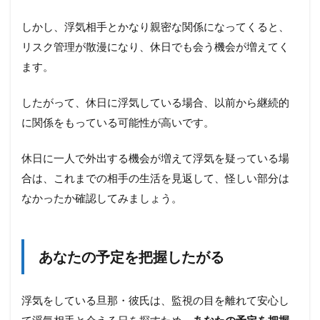
中で
スマ
しかし、浮気相手とかなり親密な関係になってくると、
ホを
リスク管理が散漫になり、休日でも会う機会が増えてく
持ち
歩く
ます。
よう
にな
った
したがって、休日に浮気している場合、以前から継続的
に関係をもっている可能性が高いです。
2.2
あな
たの
休日に一人で外出する機会が増えて浮気を疑っている場
目の
合は、これまでの相手の生活を見返して、怪しい部分は
前で
LINE
なかったか確認してみましょう。
を見
なく
なっ
た
あなたの予定を把握したがる
2.3
スマ
浮気をしている旦那・彼氏は、監視の目を離れて安心し
ホに
ロッ
て浮気相手と会える日を探すため、
あなたの予定を把握