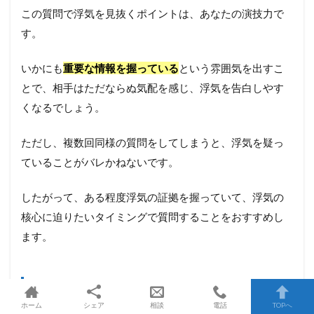
この質問で浮気を見抜くポイントは、あなたの演技力で
す。
いかにも
重要な情報を握っている
という雰囲気を出すこ
とで、相手はただならぬ気配を感じ、浮気を告白しやす
くなるでしょう。
ただし、複数回同様の質問をしてしまうと、浮気を疑っ
ていることがバレかねないです。
したがって、ある程度浮気の証拠を握っていて、浮気の
核心に迫りたいタイミングで質問することをおすすめし
ます。
旦那・彼氏の浮気の証拠を集め
ホーム
シェア
相談
電話
TOPへ