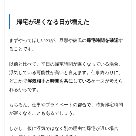
休日
に一
人で
帰宅が遅くなる日が増えた
外出
する
こと
まずやってほしいのが、旦那や彼氏の
帰宅時間を確認
す
が増
えた
ることです。
1.3
以前と比べて、平日の帰宅時間が遅くなっている場合、
あな
たの
浮気している可能性が高いと言えます。仕事終わりに、
予定
どこかで
浮気相手と時間を共にしている
ケースが考えら
を把
握し
れるからです。
たが
る
もちろん、仕事やプライベートの都合で、時折帰宅時間
1.4
が遅くなることもあるでしょう。
持ち
歩く
物が
しかし、仮に浮気ではなく別の理由で帰宅が遅い場合
大き