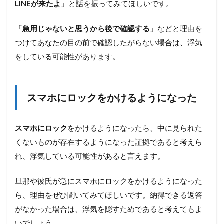
LINEが来たよ
」と話を振ってみてほしいです。
仕事
に関
する
「
急用じゃないと思うから後で確認する
」などと理由を
質問
つけてあなたの目の前で確認したがらない場合は、浮気
5.3
をしている可能性があります。
かま
をか
ける
質問
スマホにロックをかけるようになった
6
旦
那・
スマホにロック
をかけるようになったら、中に見られた
彼氏
くないものが存在するようになった証拠であると考えら
の浮
れ、浮気している可能性があると言えます。
気の
証拠
を集
旦那や彼氏が急にスマホにロックをかけるようになった
める
際の
ら、理由をぜひ聞いてみてほしいです。納得できる返答
注意
がなかった場合は、浮気を隠すためであると考えてもよ
点
いでしょう。