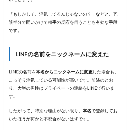
6.1
バレ
「もしかして、浮気してるんじゃないの？」などと、冗
ない
よう
談半分で問いかけて相手の反応を伺うことも有効な手段
に細
です。
心の
注意
を払
う
LINEの名前をニックネームに変えた
6.2
浮気
の証
LINEの名前を
本名からニックネームに変更
した場合も、
拠に
こっそり浮気している可能性が高いです。前述のとお
なら
ない
り、大半の男性はプライベートの連絡をLINEで行いま
物も
す。
ある
6.3
したがって、特別な理由がない限り、
本名
で登録してお
違法
いたほうが何かと不都合がないはずです。
行為
を犯
さな