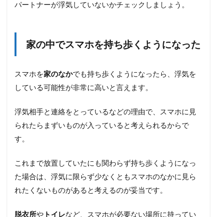
普段
パートナーが浮気していないかチェックしましょう。
利用
して
いる
物を
家の中でスマホを持ち歩くようになった
確認
する
スマホを
家のなか
でも持ち歩くようになったら、浮気を
4.2
預金
している可能性が非常に高いと言えます。
通
帳・
浮気相手と連絡をとっているなどの理由で、スマホに見
クレ
ジッ
られたらまずいものが入っていると考えられるからで
トカ
す。
ード
の明
細を
これまで放置していたにも関わらず持ち歩くようになっ
確認
た場合は、浮気に限らず少なくともスマホのなかに見ら
する
れたくないものがあると考えるのが妥当です。
4.3
友人
に協
脱衣所
や
トイレ
など、スマホが必要ない場所に持ってい