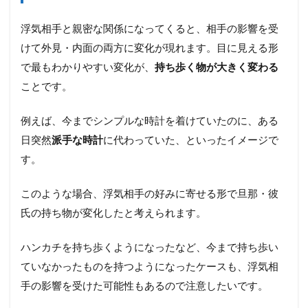
見し
た
浮気相手と親密な関係になってくると、相手の影響を受
けて外見・内面の両方に変化が現れます。目に見える形
3
旦
で最もわかりやすい変化が、
持ち歩く物が大きく変わる
那・
ことです。
彼氏
の浮
気チ
例えば、今までシンプルな時計を着けていたのに、ある
ェッ
日突然
派手な時計
に代わっていた、といったイメージで
クリ
スト
す。
【性
格・
このような場合、浮気相手の好みに寄せる形で旦那・彼
考え
方】
氏の持ち物が変化したと考えられます。
3.1
身だ
ハンカチを持ち歩くようになったなど、今まで持ち歩い
しな
ていなかったものを持つようになったケースも、浮気相
みに
気を
手の影響を受けた可能性もあるので注意したいです。
遣う