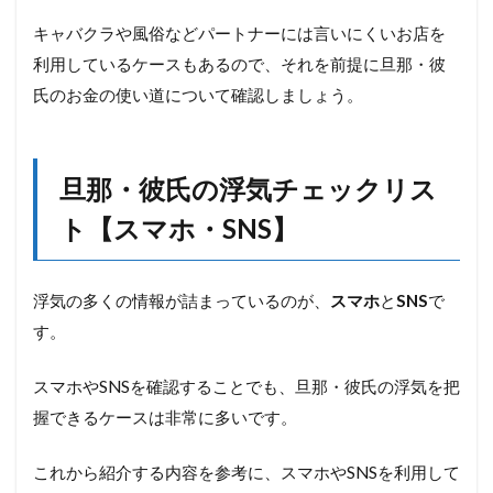
しく
なっ
キャバクラや風俗などパートナーには言いにくいお店を
た
利用しているケースもあるので、それを前提に旦那・彼
3.5
氏のお金の使い道について確認しましょう。
以前
と考
え方
が大
旦那・彼氏の浮気チェックリス
きく
変わ
ト【スマホ・SNS】
った
4
旦
浮気の多くの情報が詰まっているのが、
スマホ
と
SNS
で
那・
す。
彼氏
の浮
気を
スマホやSNSを確認することでも、旦那・彼氏の浮気を把
見分
握できるケースは非常に多いです。
ける
方法
これから紹介する内容を参考に、スマホやSNSを利用して
4.1