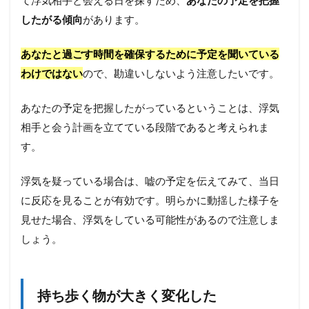
クを
したがる傾向
があります。
かけ
るよ
うに
あなたと過ごす時間を確保するために予定を聞いている
なっ
わけではない
ので、勘違いしないよう注意したいです。
た
2.4
あなたの予定を把握したがっているということは、浮気
LINE
の名
相手と会う計画を立てている段階であると考えられま
前を
す。
ニッ
クネ
ーム
浮気を疑っている場合は、嘘の予定を伝えてみて、当日
に変
に反応を見ることが有効です。明らかに動揺した様子を
えた
見せた場合、浮気をしている可能性があるので注意しま
2.5
しょう。
予測
変換
で怪
しい
持ち歩く物が大きく変化した
単語
を発