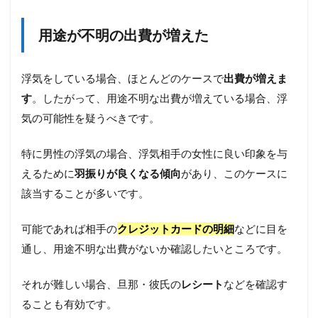
よう
にな
った
用途が不明の出費が増えた
3.2
急に
浮気をしている場合、ほとんどのケースで
出費が増えま
優し
くな
す
。したがって、用途不明な出費が増えている場合、浮
るこ
気の可能性を疑うべきです。
とが
増え
た
特に男性の浮気の場合、浮気相手の女性に良い印象を与
3.3
えるために
羽振りが良くなる傾向
があり、このケースに
あな
該当することが多いです。
たに
関心
がな
可能であれば相手の
クレジットカードの明細
などに目を
くな
通し、用途不明な出費がないか確認したいところです。
った
3.4
それが難しい場合、旦那・彼氏の
レシート
などを確認す
流行
ることも有効です。
に詳