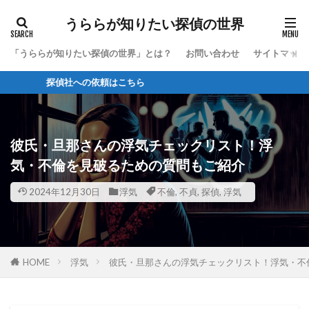
うららが知りたい探偵の世界
「うららが知りたい探偵の世界」とは？
お問い合わせ
サイトマップ
探偵社への依頼はこちら
彼氏・旦那さんの浮気チェックリスト！浮
気・不倫を見破るための質問もご紹介
2024年12月30日
浮気
不倫
,
不貞
,
探偵
,
浮気
HOME
浮気
彼氏・旦那さんの浮気チェックリスト！浮気・不