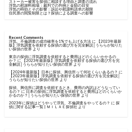
ストーカー被害を探偵に相談する理由と調査の流れ
浮気の慰謝料相場：裁判での判例と金額の目安
浮気の時効とその影響：訴訟や慰謝料請求の期限
住民票の閲覧制限とは？探偵による調査への影響
Recent Comments
浮気、不倫調査の成功確率を1%でも上げる方法
に
【2023年最新
版】浮気調査を依頼する探偵の選び方を完全解説│うららが知りた
い探偵の世界
より
東京の探偵に浮気調査を依頼すると費用はどのくらいかかるの
か？
に
【2023年最新版】浮気調査を依頼する探偵の選び方を完
全解説│うららが知りたい探偵の世界
より
【2024年最新版】日本に探偵、興信所って何社くらいあるの？
に
【2023年最新版】浮気調査を依頼する探偵の選び方を完全解説│
うららが知りたい探偵の世界
より
探偵、興信所に調査を依頼するとき、費用の内訳はどうなってい
るの？
に
日本の探偵に浮気調査を依頼すると費用はどのくらいか
かるのか？│うららが知りたい探偵の世界
より
2023年に探偵はどうやって浮気、不倫調査をやってるの？
に
探
偵に関する記事一覧 | ＭＩＬＡＥ探偵社
より