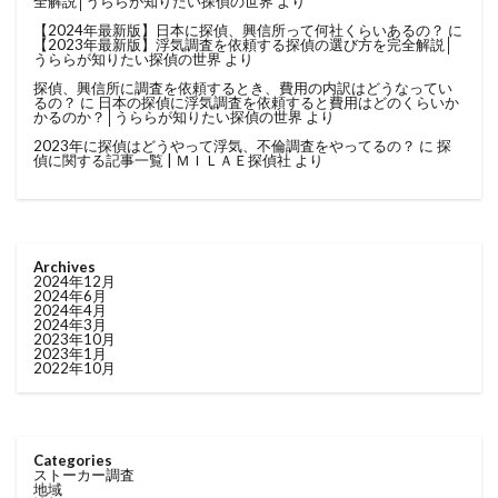
全解説│うららが知りたい探偵の世界
より
【2024年最新版】日本に探偵、興信所って何社くらいあるの？
に
【2023年最新版】浮気調査を依頼する探偵の選び方を完全解説│
うららが知りたい探偵の世界
より
探偵、興信所に調査を依頼するとき、費用の内訳はどうなってい
るの？
に
日本の探偵に浮気調査を依頼すると費用はどのくらいか
かるのか？│うららが知りたい探偵の世界
より
2023年に探偵はどうやって浮気、不倫調査をやってるの？
に
探
偵に関する記事一覧 | ＭＩＬＡＥ探偵社
より
Archives
2024年12月
2024年6月
2024年4月
2024年3月
2023年10月
2023年1月
2022年10月
Categories
ストーカー調査
地域