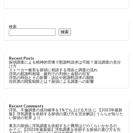
検索
検索
Recent Posts
探偵調査による精神的苦痛で慰謝料請求は可能？違法調査の見分
け方
ストーカー被害を探偵に相談する理由と調査の流れ
浮気の慰謝料相場：裁判での判例と金額の目安
浮気の時効とその影響：訴訟や慰謝料請求の期限
住民票の閲覧制限とは？探偵による調査への影響
Recent Comments
浮気、不倫調査の成功確率を1%でも上げる方法
に
【2023年最新
版】浮気調査を依頼する探偵の選び方を完全解説│うららが知りた
い探偵の世界
より
東京の探偵に浮気調査を依頼すると費用はどのくらいかかるの
か？
に
【2023年最新版】浮気調査を依頼する探偵の選び方を完