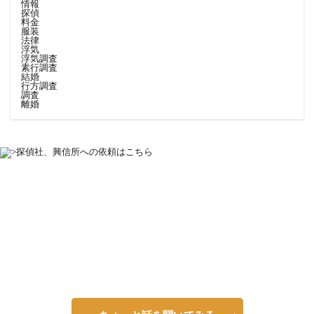
情報
探偵
料金
服装
法律
浮気
浮気調査
素行調査
結婚
行方調査
調査
離婚
探偵社、興信所への依頼はこちら
一人で悩んでいませんか？
パートナーのことって家族や友達にも相談しづらいですよね
赤の他人だからこそ、気軽に話せることもあります
一度相談してみるのも良いのではないでしょうか？