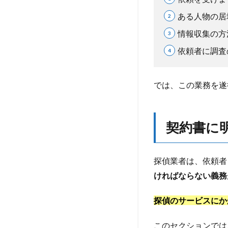
ある人物の居
4.4
報告
情報収集の方
書作
成費
依頼者に調査
5
探偵
では、この業務を遂
業務
にか
かる
費用
契約書に
はこ
れだ
けな
探偵業者は、依頼者
の
ければならない義務
か？
6
探偵のサービスにか
契
約
このセクションでは
書