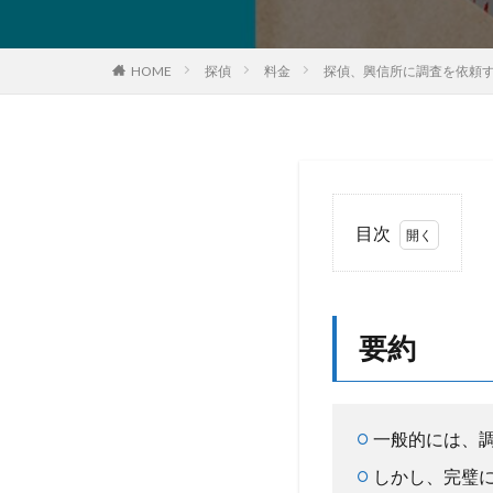
HOME
探偵
料金
探偵、興信所に調査を依頼
目次
1
要
約
要約
2
は
じ
め
一般的には、
に
しかし、完璧
3