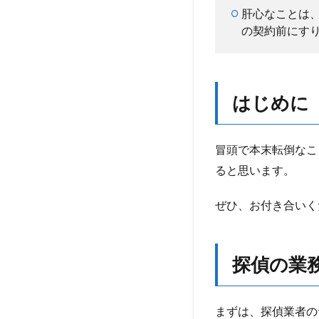
探
肝心なことは
偵
の契約前にす
の
業
務
内
はじめに
容
3.1
探偵
冒頭で本末転倒なこ
業務
ると思います。
の定
義
ぜひ、お付き合いく
4
契
約
書
探偵の業
に
明
記
まずは、探偵業者の
さ