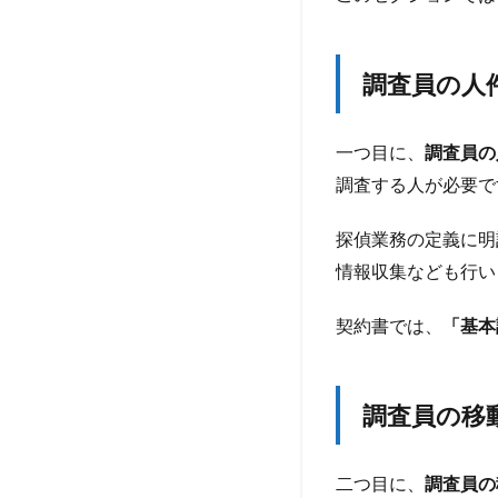
に
明
記
調査員の人
さ
れ
な
一つ目に、
調査員の
い
調査する人が必要で
費
用
探偵業務の定義に明
6.1
情報収集なども行い
調査
以外
の人
契約書では、
「基本
件費
6.2
家賃
調査員の移
6.3
集客
二つ目に、
調査員の
費