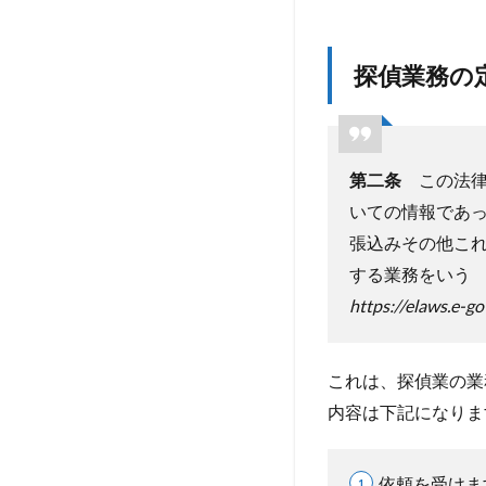
れ
る
費
探偵業務の
用
4.1
調査
員の
第二条
この法律
人件
いての情報であ
費
張込みその他こ
4.2
する業務をいう
調査
https://elaws.e
員の
移動
費
これは、探偵業の業
4.3
内容は下記になりま
調査
で扱
う機
依頼を受けま
材費