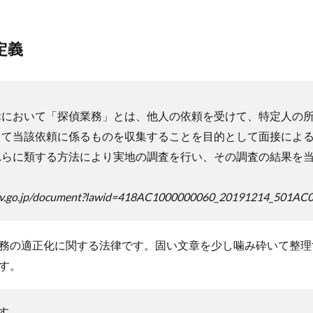
定義
において「探偵業務」とは、他人の依頼を受けて、特定人の所
って当該依頼に係るものを収集することを目的として面接によ
れらに類する方法により実地の調査を行い、その調査の結果を
-gov.go.jp/document?lawid=418AC1000000060_20191214_501A
務の適正化に関する法律です。固い文章を少し噛み砕いて整理
す。
す。