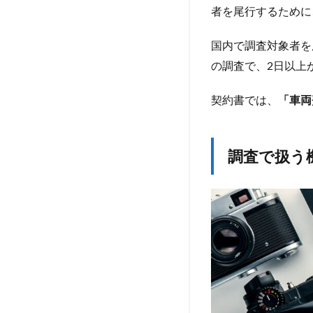
者を尾行するために
7
探
国内で調査対象者を
偵
の調査で、2日以上
業
者
と
契約書では、
「車両
の
す
り
調査で扱う
合
わ
せ
が
一
番
大
切