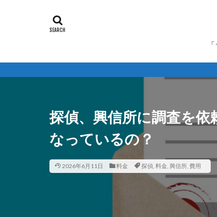
「
探偵、興信所に調査を依
なっているの？
2026年6月11日
料金
探偵
,
料金
,
興信所
,
費用