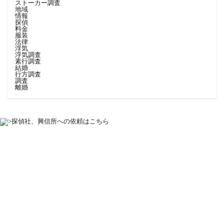
ストーカー調査
地域
情報
探偵
料金
服装
法律
浮気
浮気調査
素行調査
結婚
行方調査
調査
離婚
探偵社、興信所への依頼はこちら
一人で悩んでいませんか？
パートナーのことって家族や友達にも相談しづらいですよね
赤の他人だからこそ、気軽に話せることもあります
一度相談してみるのも良いのではないでしょうか？