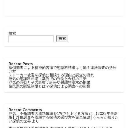
検索
検索
Recent Posts
探偵調査による精神的苦痛で慰謝料請求は可能？違法調査の見分
け方
ストーカー被害を探偵に相談する理由と調査の流れ
浮気の慰謝料相場：裁判での判例と金額の目安
浮気の時効とその影響：訴訟や慰謝料請求の期限
住民票の閲覧制限とは？探偵による調査への影響
Recent Comments
浮気、不倫調査の成功確率を1%でも上げる方法
に
【2023年最新
版】浮気調査を依頼する探偵の選び方を完全解説│うららが知りた
い探偵の世界
より