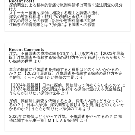
Recent Posts
探偵調査による精神的苦痛で慰謝料請求は可能？違法調査の見分
け方
ストーカー被害を探偵に相談する理由と調査の流れ
浮気の慰謝料相場：裁判での判例と金額の目安
浮気の時効とその影響：訴訟や慰謝料請求の期限
住民票の閲覧制限とは？探偵による調査への影響
Recent Comments
浮気、不倫調査の成功確率を1%でも上げる方法
に
【2023年最新
版】浮気調査を依頼する探偵の選び方を完全解説│うららが知りた
い探偵の世界
より
東京の探偵に浮気調査を依頼すると費用はどのくらいかかるの
か？
に
【2023年最新版】浮気調査を依頼する探偵の選び方を完
全解説│うららが知りたい探偵の世界
より
【2024年最新版】日本に探偵、興信所って何社くらいあるの？
に
【2023年最新版】浮気調査を依頼する探偵の選び方を完全解説│
うららが知りたい探偵の世界
より
探偵、興信所に調査を依頼するとき、費用の内訳はどうなってい
るの？
に
日本の探偵に浮気調査を依頼すると費用はどのくらいか
かるのか？│うららが知りたい探偵の世界
より
2023年に探偵はどうやって浮気、不倫調査をやってるの？
に
探
偵に関する記事一覧 | ＭＩＬＡＥ探偵社
より