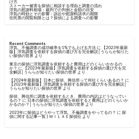
け方
ストーカー被害を探偵に相談する理由と調査の流れ
浮気の慰謝料相場：裁判での判例と金額の目安
浮気の時効とその影響：訴訟や慰謝料請求の期限
住民票の閲覧制限とは？探偵による調査への影響
Recent Comments
浮気、不倫調査の成功確率を1%でも上げる方法
に
【2023年最新
版】浮気調査を依頼する探偵の選び方を完全解説│うららが知りた
い探偵の世界
より
東京の探偵に浮気調査を依頼すると費用はどのくらいかかるの
か？
に
【2023年最新版】浮気調査を依頼する探偵の選び方を完
全解説│うららが知りたい探偵の世界
より
【2024年最新版】日本に探偵、興信所って何社くらいあるの？
に
【2023年最新版】浮気調査を依頼する探偵の選び方を完全解説│
うららが知りたい探偵の世界
より
探偵、興信所に調査を依頼するとき、費用の内訳はどうなってい
るの？
に
日本の探偵に浮気調査を依頼すると費用はどのくらいか
かるのか？│うららが知りたい探偵の世界
より
2023年に探偵はどうやって浮気、不倫調査をやってるの？
に
探
偵に関する記事一覧 | ＭＩＬＡＥ探偵社
より